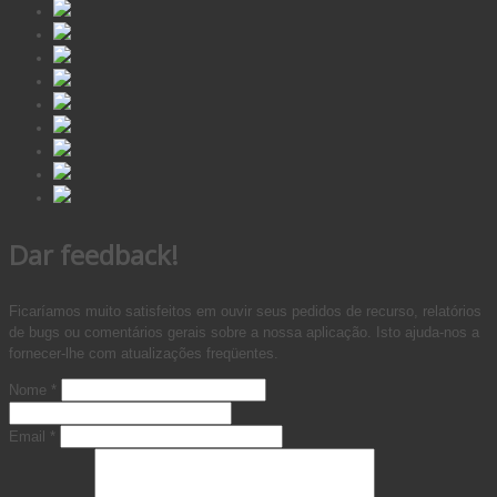
Dar feedback!
Ficaríamos muito satisfeitos em ouvir seus pedidos de recurso, relatórios
de bugs ou comentários gerais sobre a nossa aplicação. Isto ajuda-nos a
fornecer-lhe com atualizações freqüentes.
Nome
*
Email
*