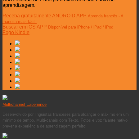
aprendizagem.
Receba gratuitamente ANDROID APP
Aprenda francês - A
maneira mais fácil!
Buscar em iOS APP
Disponível para iPhone / iPad / iPod
Fogo Kindle
Multichannel Experience
Desenvolvido por lingüistas franceses para alcançar o máximo em um
mínimo de tempo. Multi-canais com Texto, Fotos e voz falante nativo
prever a experiência de aprendizagem perfeito!