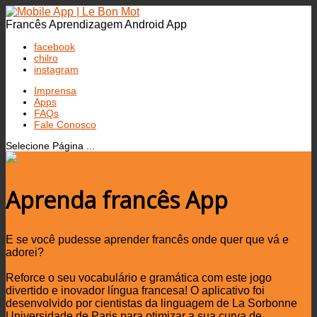
Francês Aprendizagem Android App
facebook
chilro
instagram
Imprensa
Apps
FAQs
Fale Conosco
Selecione Página ...
Aprenda francês App
E se você pudesse aprender francês onde quer que vá e
adorei?
Reforce o seu vocabulário e gramática com este jogo
divertido e inovador língua francesa! O aplicativo foi
desenvolvido por cientistas da linguagem de La Sorbonne
Universidade de Paris para otimizar a sua curva de