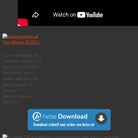
“Como resultado do
conteúdo atraente e a
baixo preço, Le Bon
Mot provou ser o
melhor aplicativo de
aprendizagem de
línguas.” –
Gamerschoice.at
06/2013