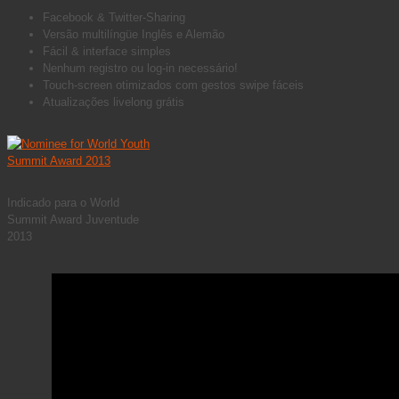
Facebook & Twitter-Sharing
Versão multilíngüe Inglês e Alemão
Fácil & interface simples
Nenhum registro ou log-in necessário!
Touch-screen otimizados com gestos swipe fáceis
Atualizações livelong grátis
Indicado para o World
Summit Award Juventude
2013